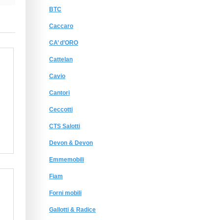
BTC
Caccaro
CA’ d’ORO
Cattelan
Cavio
Cantori
Ceccotti
CTS Salotti
Devon & Devon
Emmemobili
Fiam
Forni mobili
Gallotti & Radice