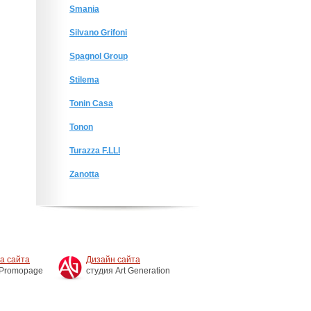
Smania
Silvano Grifoni
Spagnol Group
Stilema
Tonin Casa
Tonon
Turazza F.LLI
Zanotta
а сайта
Дизайн сайта
 Promopage
студия Art Generation