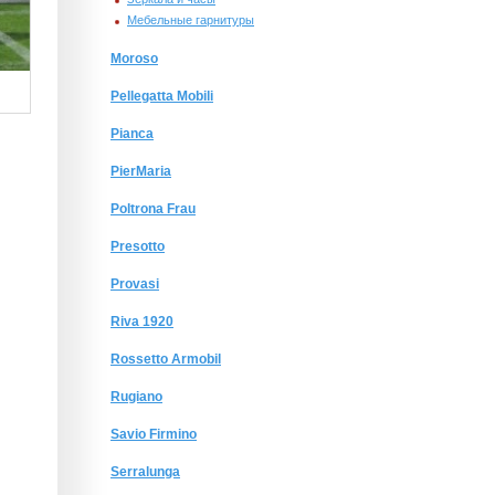
Мебельные гарнитуры
Moroso
Pellegatta Mobili
Pianca
PierMaria
Poltrona Frau
Presotto
Provasi
Riva 1920
Rossetto Armobil
Rugiano
Savio Firmino
Serralunga