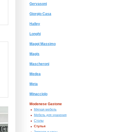
Gervasoni
Giorgio Сasa
Halley
Longhi
Maggi Massimo
Magis
Mascheroni
Medea
Meta
Minacciolo
Modenese Gastone
Мягкая мебель
Мебель для хранения
Столы
Стулья
Зеркала и часы