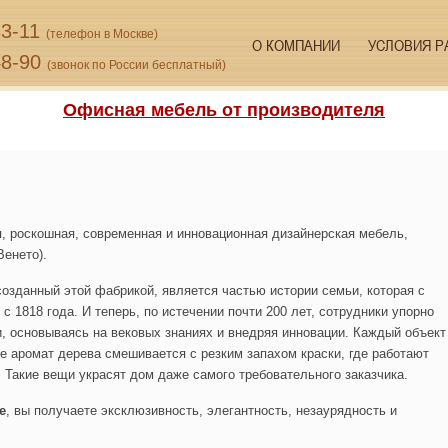
33-11
(телефон в Москве)
О КОМПАНИИ
УСЛОВИЯ Р
48-90
(звонок по России бесплатный)
Офисная мебель от производителя
я, роскошная, современная и инновационная дизайнерская мебель,
Венето).
озданный этой фабрикой, является частью истории семьи, которая с
 1818 года. И теперь, по истечении почти 200 лет, сотрудники упорно
, основываясь на вековых знаниях и внедряя инновации. Каждый объект
де аромат дерева смешивается с резким запахом краски, где работают
. Такие вещи украсят дом даже самого требовательного заказчика.
e
, вы получаете эксклюзивность, элегантность, незаурядность и