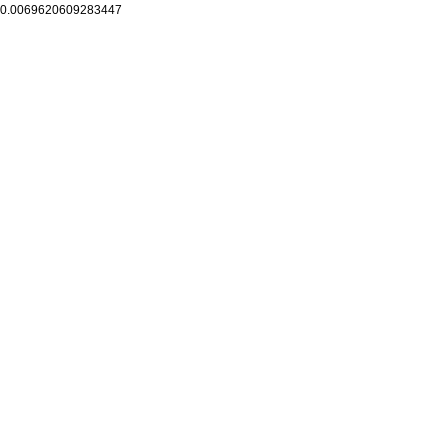
0.0069620609283447