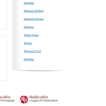
Smania
Silvano Grifoni
Spagnol Group
Stilema
Tonin Casa
Tonon
Turazza F.LLI
Zanotta
а сайта
Дизайн сайта
 Promopage
студия Art Generation