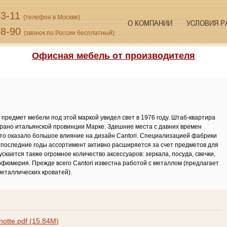
33-11
(телефон в Москве)
О КОМПАНИИ
УСЛОВИЯ Р
48-90
(звонок по России бесплатный)
Офисная мебель от производителя
предмет мебели под этой маркой увидел свет в 1976 году. Штаб-квартира
рано итальянской провинции Марке. Здешние места с давних времен
то оказало большое влияние на дизайн Cantori. Специализацией фабрики
в последние годы ассортимент активно расширяется за счет предметов для
скается также огромное количество аксессуаров: зеркала, посуда, свечки,
рфюмерия. Прежде всего Cantori известна работой с металлом (предлагает
еталлических кроватей).
notte.pdf (15.84M)