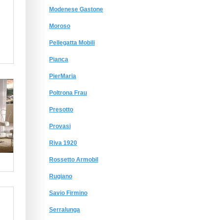
Modenese Gastone
Moroso
Pellegatta Mobili
Pianca
PierMaria
Poltrona Frau
Presotto
Provasi
Riva 1920
Rossetto Armobil
Rugiano
Savio Firmino
Serralunga