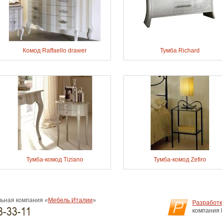
Комод Raffaello drawer
Тумба Richard
Тумба-комод Tiziano
Тумба-комод Zefiro
ьная компания «
Мебель Италии
»
Разработк
3-33-11
компания