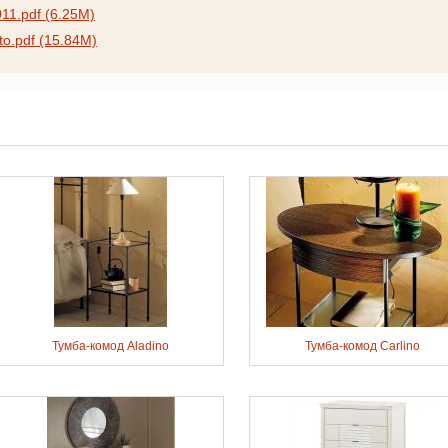
011.pdf (6.25M)
to.pdf (15.84M)
Тумба-комод Aladino
Тумба-комод Carlino