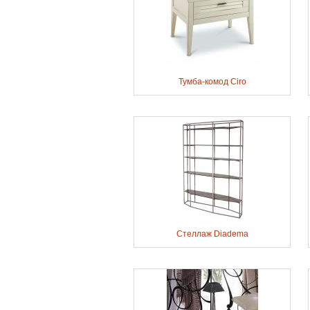
Тумба-комод Ciro
Стеллаж Diadema