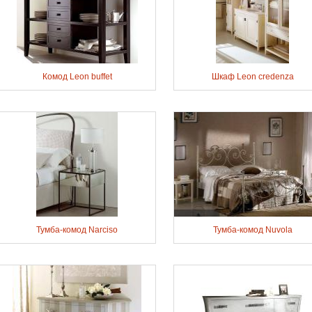
Комод Leon buffet
Шкаф Leon credenza
Тумба-комод Narciso
Тумба-комод Nuvola