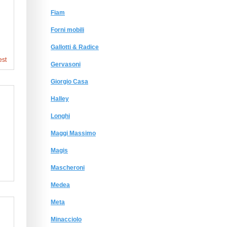
Fiam
Forni mobili
Gallotti & Radice
est
Gervasoni
Giorgio Сasa
Halley
Longhi
Maggi Massimo
Magis
Mascheroni
Medea
Meta
Minacciolo