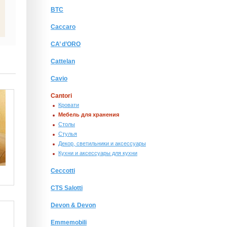
BTC
Caccaro
CA’ d’ORO
Cattelan
Cavio
Cantori
Кровати
Мебель для хранения
Столы
Стулья
Декор, светильники и аксессуары
Кухни и аксессуары для кухни
Ceccotti
CTS Salotti
Devon & Devon
Emmemobili