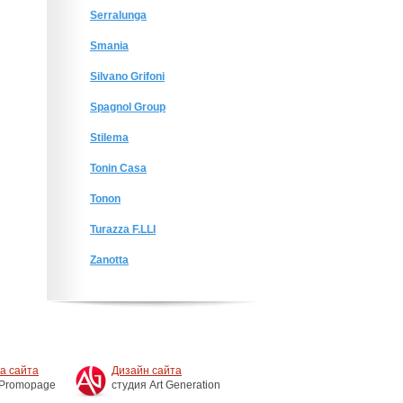
Serralunga
Smania
Silvano Grifoni
Spagnol Group
Stilema
Tonin Casa
Tonon
Turazza F.LLI
Zanotta
а сайта
Дизайн сайта
 Promopage
студия Art Generation