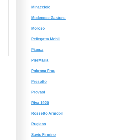
Minacciolo
Modenese Gastone
Moroso
Pellegatta Mobili
Pianca
PierMaria
Poltrona Frau
Presotto
Provasi
Riva 1920
Rossetto Armobil
Rugiano
Savio Firmino