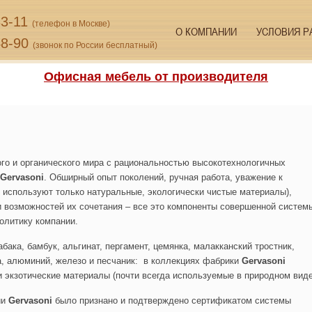
33-11
(телефон в Москве)
О КОМПАНИИ
УСЛОВИЯ Р
48-90
(звонок по России бесплатный)
Офисная мебель от производителя
го и органического мира с рациональностью высокотехнологичных
Gervasoni
. Обширный опыт поколений, ручная работа, уважение к
 используют только натуральные, экологически чистые материалы),
 возможностей их сочетания – все это компоненты совершенной систем
олитику компании.
абака, бамбук, альгинат, пергамент, цемянка, малакканский тростник,
а, алюминий, железо и песчаник: в коллекциях фабрики
Gervasoni
и экзотические материалы (почти всегда используемые в природном виде
ии
Gervasoni
было признано и подтверждено сертификатом системы