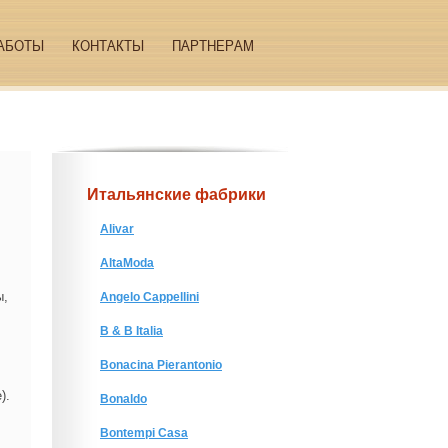
АБОТЫ
КОНТАКТЫ
ПАРТНЕРАМ
Итальянские фабрики
Alivar
AltaModa
ы,
Angelo Cappellini
B & B Italia
Bonacina Pierantonio
).
Bonaldo
Bontempi Casa