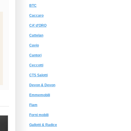
BTC
Caccaro
CA’ d’ORO
Cattelan
Cavio
Cantori
Ceccotti
CTS Salotti
Devon & Devon
Emmemobili
Fiam
Forni mobili
Gallotti & Radice