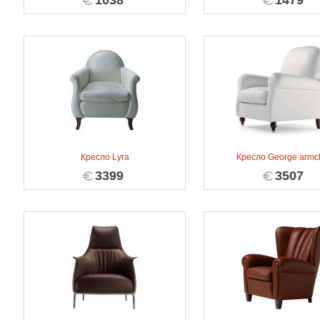
1038
1479
Кресло Lyra
Кресло George armch
3399
3507