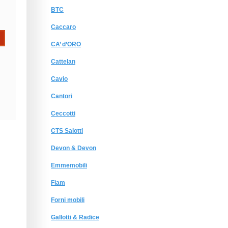
BTC
Caccaro
CA’ d’ORO
Cattelan
Cavio
Cantori
Ceccotti
CTS Salotti
Devon & Devon
Emmemobili
Fiam
Forni mobili
Gallotti & Radice