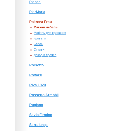
Pianca
PierMaria
Poltrona Frau
Мягкая мебель
Мебель для хранения
Кровати
Столы
Стулья
Декор и прочее
Presotto
Provasi
Riva 1920
Rossetto Armobil
Rugiano
Savio Firmino
Serralunga