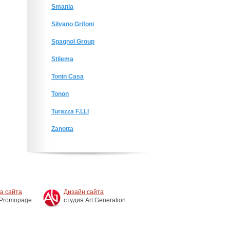
Smania
Silvano Grifoni
Spagnol Group
Stilema
Tonin Casa
Tonon
Turazza F.LLI
Zanotta
а сайта
Дизайн сайта
 Promopage
студия Art Generation