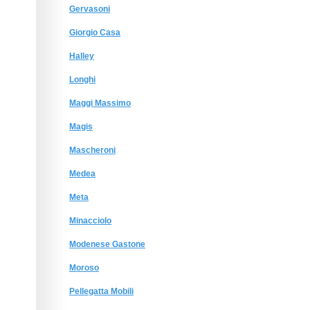
Gervasoni
Giorgio Сasa
Halley
Longhi
Maggi Massimo
Magis
Mascheroni
Medea
Meta
Minacciolo
Modenese Gastone
Moroso
Pellegatta Mobili