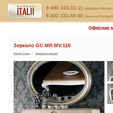
8 499 343-33-11
(телефон в Москве)
8 800 333-48-90
(звонок по России 
Офисная м
Зеркало GC.MR.MV.115
Giorgio Сasa
Зеркала и прочее