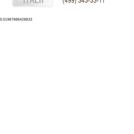
(499) 343-33-11
0.01987886428833