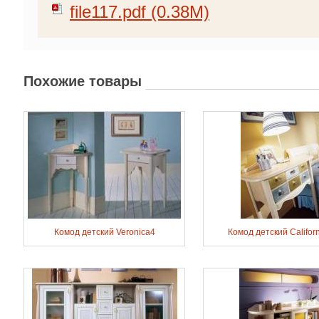
file117.pdf (0.38M)
Похожие товары
Комод детский Veronica4
Комод детский Californ