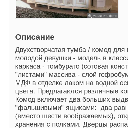
увеличить фото
Описание
Двухстворчатая тумба / комод для 
молодой девушки - модель в класс
каркаса - томбурато (сотовая конс
"листами" массива - слой гофробу
МДФ в отделке лаком на водной ос
цвета. Предлагаются различные ко
Комод включает два больших выдв
"фальшивыми" ящиками: два равн
(вместо шести воображаемых), от
хранения с полками. Дверцы расп