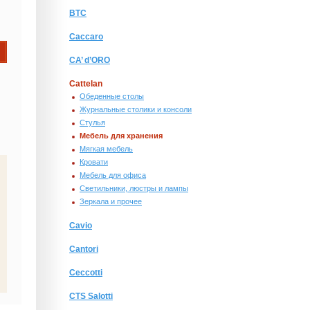
BTC
Caccaro
CA’ d’ORO
Cattelan
Обеденные столы
Журнальные столики и консоли
Стулья
Мебель для хранения
Мягкая мебель
Кровати
Мебель для офиса
Светильники, люстры и лампы
Зеркала и прочее
Cavio
Cantori
Ceccotti
CTS Salotti