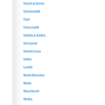
Devon & Devon
Emmemobili
Fiam
Forni mobili
Gallotti & Radice
Gervasoni
Giorgio Сasa
Halley
Longhi
Maggi Massimo
Magis
Mascheroni
Medea