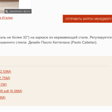
увеличить фото
из Италии
ОТПРАВИТЬ ЗАПРОС МЕНЕДЖЕРУ
аль не более 32") на каркасе из нержавеющей стали. Регулируется
шанного стекла. Дизайн Паоло Каттелана (Paolo Cattelan).
2.59M)
2.75M)
.67M)
09.pdf (6.08M)
3M)