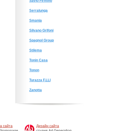
Savio Firmino
Serralunga
Smania
Silvano Grifoni
Spagnol Group
Stilema
Tonin Casa
Tonon
Turazza F.LLI
Zanotta
а сайта
Дизайн сайта
 Promopage
студия Art Generation