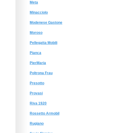
Meta
Minacciolo
Modenese Gastone
Moroso
Pellegatta Mobili
Pianca
PierMaria
Poltrona Frau
Presotto
Provasi
Riva 1920
Rossetto Armobil
Rugiano