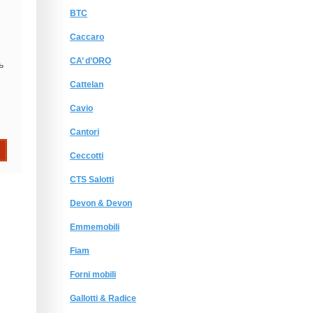
BTC
Caccaro
CA’ d’ORO
ь
Cattelan
Cavio
Cantori
Ceccotti
CTS Salotti
Devon & Devon
Emmemobili
Fiam
Forni mobili
Gallotti & Radice