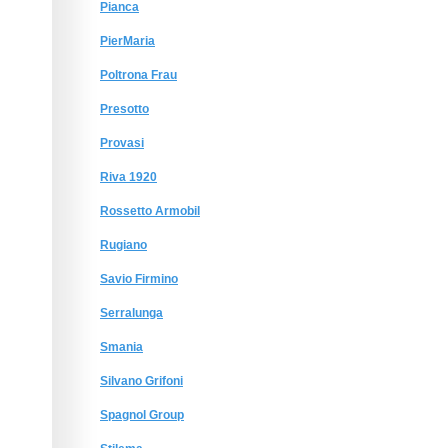
Pianca
PierMaria
Poltrona Frau
Presotto
Provasi
Riva 1920
Rossetto Armobil
Rugiano
Savio Firmino
Serralunga
Smania
Silvano Grifoni
Spagnol Group