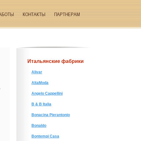
АБОТЫ
КОНТАКТЫ
ПАРТНЕРАМ
Итальянские фабрики
Alivar
AltaModa
В
Angelo Cappellini
B & B Italia
Bonacina Pierantonio
Bonaldo
Bontempi Casa