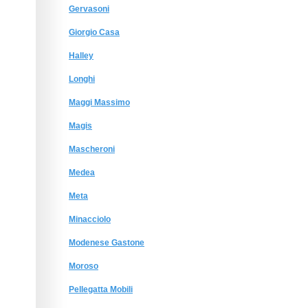
Gervasoni
Giorgio Сasa
Halley
Longhi
Maggi Massimo
Magis
Mascheroni
Medea
Meta
Minacciolo
Modenese Gastone
Moroso
Pellegatta Mobili