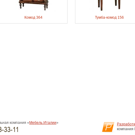
Комод 364
Тумба-комод 156
ьная компания «
Мебель Италии
»
Разработк
3-33-11
компания