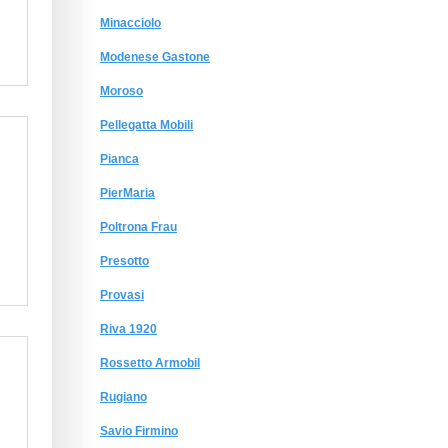
Minacciolo
Modenese Gastone
Moroso
Pellegatta Mobili
Pianca
PierMaria
Poltrona Frau
Presotto
Provasi
Riva 1920
Rossetto Armobil
Rugiano
Savio Firmino