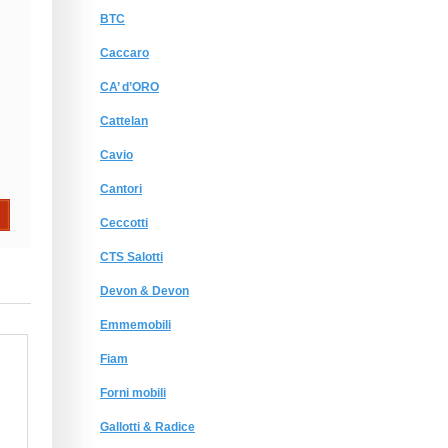
BTC
Caccaro
CA’ d’ORO
Cattelan
Cavio
Cantori
Ceccotti
CTS Salotti
Devon & Devon
Emmemobili
Fiam
Forni mobili
Gallotti & Radice