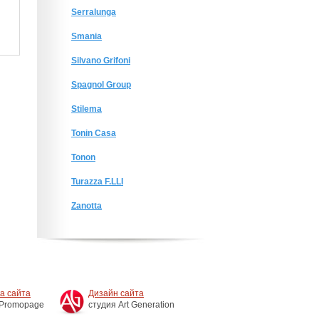
Serralunga
Smania
Silvano Grifoni
Spagnol Group
Stilema
Tonin Casa
Tonon
Turazza F.LLI
Zanotta
а сайта
Дизайн сайта
 Promopage
студия Art Generation