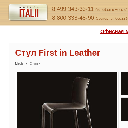
8 499 343-33-11
(телефон в Москве)
8 800 333-48-90
(звонок по России 
Офисная м
Стул First in Leather
Magis
Стулья