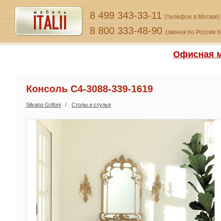
8 499 343-33-11
(телефон в Москве)
8 800 333-48-90
(звонок по России 
Офисная м
Консоль C4-3088-339-1619
Silvano Grifoni
Столы и стулья