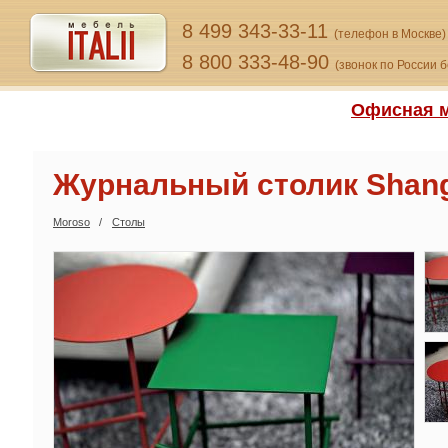
8 499 343-33-11
(телефон в Москве)
8 800 333-48-90
(звонок по России 
Офисная м
Журнальный столик Shangh
Moroso
Столы