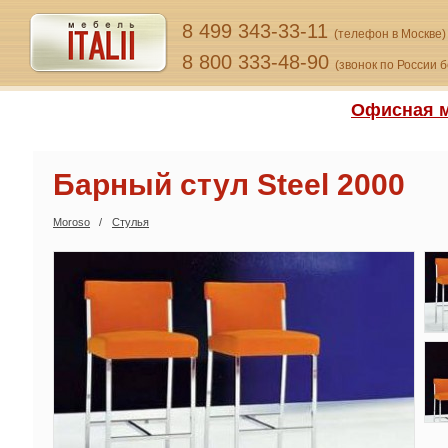
8 499 343-33-11
(телефон в Москве)
8 800 333-48-90
(звонок по России 
Офисная м
Барный стул Steel 2000
Moroso
Стулья