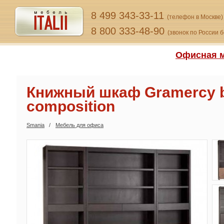
8 499 343-33-11
(телефон в Москве)
8 800 333-48-90
(звонок по России 
Офисная м
Книжный шкаф Gramercy 
composition
Smania
Мебель для офиса