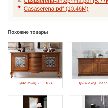
Casaserena-anteprima.pdf (5.77
Casaserena.pdf (10.46M)
Похожие товары
Тумба-комод GC.SB.MV.4
Тумба-комод Elisa Art