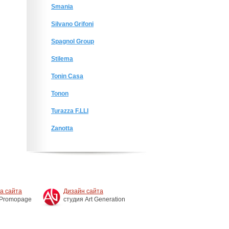
Smania
Silvano Grifoni
Spagnol Group
Stilema
Tonin Casa
Tonon
Turazza F.LLI
Zanotta
а сайта
Дизайн сайта
 Promopage
студия Art Generation