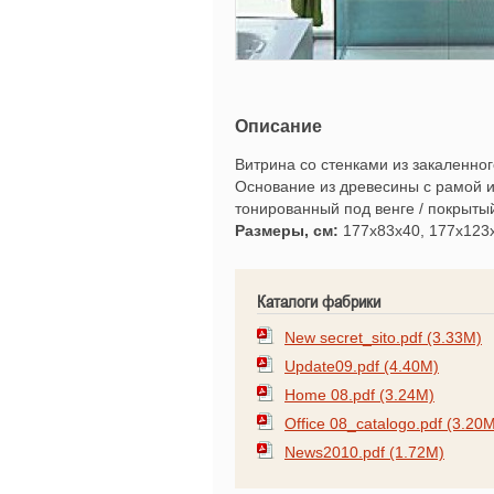
Описание
Витрина со стенками из закаленно
Основание из древесины с рамой и
тонированный под венге / покрыты
Размеры, см:
177х83x40, 177х123
Каталоги фабрики
New secret_sito.pdf (3.33M)
Update09.pdf (4.40M)
Home 08.pdf (3.24M)
Office 08_catalogo.pdf (3.20
News2010.pdf (1.72M)