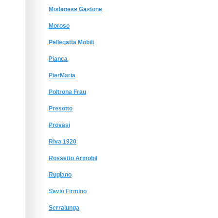
Modenese Gastone
Moroso
Pellegatta Mobili
Pianca
PierMaria
Poltrona Frau
Presotto
Provasi
Riva 1920
Rossetto Armobil
Rugiano
Savio Firmino
Serralunga