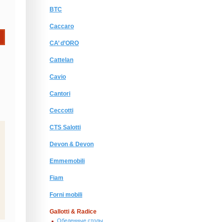
BTC
Caccaro
CA’ d’ORO
Cattelan
.
Cavio
Cantori
Ceccotti
CTS Salotti
Devon & Devon
Emmemobili
Fiam
Forni mobili
Gallotti & Radice
Обеденные столы