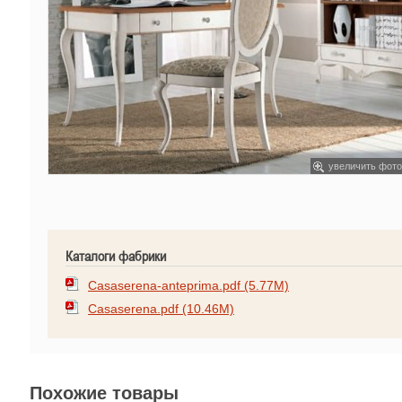
увеличить фото
Каталоги фабрики
Casaserena-anteprima.pdf (5.77M)
Casaserena.pdf (10.46M)
Похожие товары