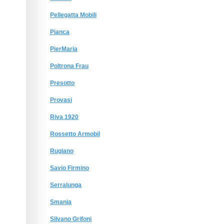
Pellegatta Mobili
Pianca
PierMaria
Poltrona Frau
Presotto
Provasi
Riva 1920
Rossetto Armobil
Rugiano
Savio Firmino
Serralunga
Smania
Silvano Grifoni