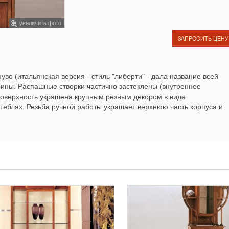
увеличить фото
ЗАПРОСИТЬ ЦЕНУ
уво (итальянская версия - стиль "либерти" - дала название всей
есины. Распашные створки частично застеклены (внутреннее
Поверхность украшена крупным резным декором в виде
стеблях. Резьба ручной работы украшает верхнюю часть корпуса и