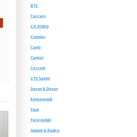
BTC
Caccaro
CA’ d’ORO
Cattelan
Cavio
Cantori
Ceccotti
CTS Salotti
Devon & Devon
Emmemobili
Fiam
Forni mobili
Gallotti & Radice