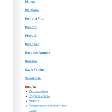
Pianca
PierMaria
Poltrona Frau
Presotto
Provasi
Riva 1920
Rossetto Armobil
Rugiano
Savio Firmino
Serralunga
Smania
Мягкая мебель
Садовая мебель
Кровати
Обеденные и сервировочные
столы