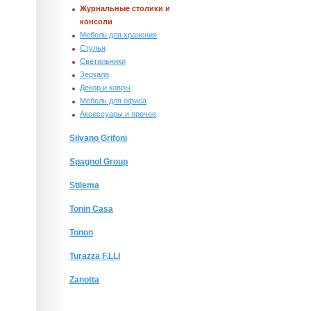
Журнальные столики и
консоли
Мебель для хранения
Стулья
Светильники
Зеркала
Декор и ковры
Мебель для офиса
Аксессуары и прочее
Silvano Grifoni
Spagnol Group
Stilema
Tonin Casa
Tonon
Turazza F.LLI
Zanotta