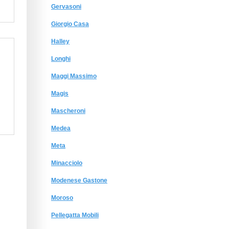
Gervasoni
Giorgio Сasa
Halley
Longhi
Maggi Massimo
Magis
Mascheroni
Medea
Meta
Minacciolo
Modenese Gastone
Moroso
Pellegatta Mobili