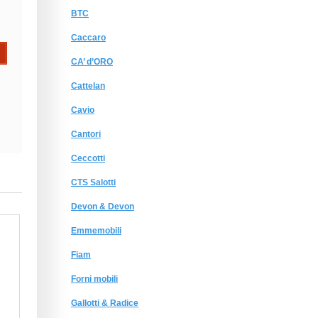
BTC
Caccaro
CA’ d’ORO
Cattelan
Cavio
Cantori
Ceccotti
CTS Salotti
Devon & Devon
Emmemobili
Fiam
Forni mobili
Gallotti & Radice