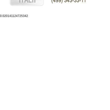
(499) 343-33-11
0.020141124725342