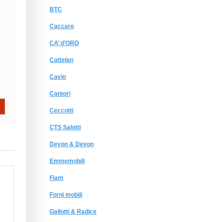
BTC
Caccaro
CA’ d’ORO
Cattelan
Cavio
Cantori
Ceccotti
CTS Salotti
Devon & Devon
Emmemobili
Fiam
Forni mobili
Gallotti & Radice