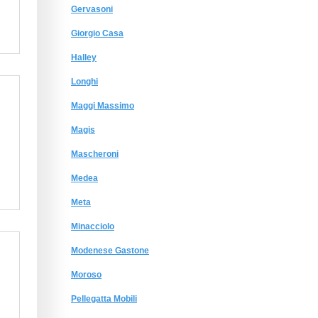
Gervasoni
Giorgio Сasa
Halley
Longhi
Maggi Massimo
Magis
Mascheroni
Medea
Meta
Minacciolo
Modenese Gastone
Moroso
Pellegatta Mobili