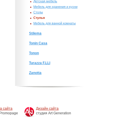
Детская мебель
Мебель для хранения и кухни
Столы
Стулья
Мебель для ванной комнаты
Stilema
Tonin Casa
Tonon
Turazza F.LLI
Zanotta
а сайта
Дизайн сайта
 Promopage
студия Art Generation