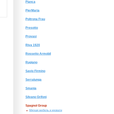
Pianca
PierMaria
Poltrona Frau
Presotto
Provasi
Riva 1920
Rossetto Armobil
Rugiano
Savio Firmino
Serralunga
Smania
Silvano Grifoni
Spagnol Group
Мягкая мебель и кровати