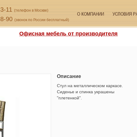
33-11
(телефон в Москве)
О КОМПАНИИ
УСЛОВИЯ Р
48-90
(звонок по России бесплатный)
Офисная мебель от производителя
Описание
Стул на металлическом каркасе.
Сиденье и спинка украшены
"плетенкой".