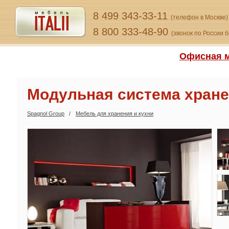
8 499 343-33-11
(телефон в Москве)
8 800 333-48-90
(звонок по России 
Офисная м
Модульная система хране
Spagnol Group
Мебель для хранения и кухни