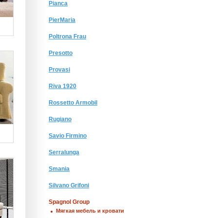
Pianca
PierMaria
Poltrona Frau
Presotto
Provasi
Riva 1920
Rossetto Armobil
Rugiano
Savio Firmino
Serralunga
Smania
Silvano Grifoni
Spagnol Group
Мягкая мебель и кровати