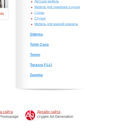
Детская мебель
Мебель для хранения и кухни
Столы
ofa
Стулья
Мебель для ванной комнаты
Stilema
Tonin Casa
Tonon
Turazza F.LLI
Zanotta
а сайта
Дизайн сайта
 Promopage
студия Art Generation