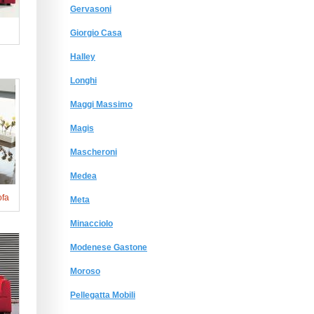
Gervasoni
Giorgio Сasa
Halley
Longhi
Maggi Massimo
Magis
Mascheroni
Medea
ofa
Meta
Minacciolo
Modenese Gastone
Moroso
Pellegatta Mobili