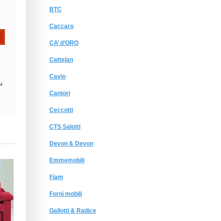
BTC
Caccaro
CA’ d’ORO
Cattelan
Cavio
ы
Cantori
Ceccotti
CTS Salotti
Devon & Devon
Emmemobili
Fiam
Forni mobili
Gallotti & Radice