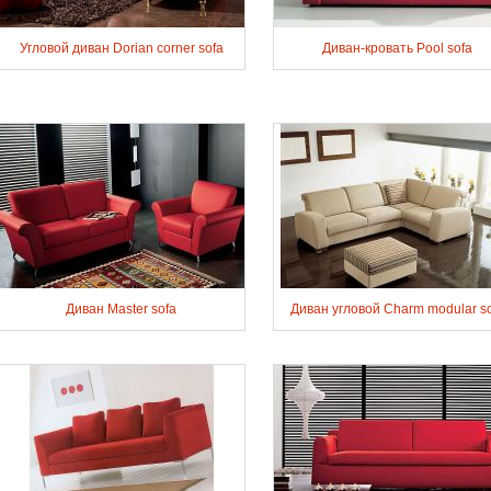
Угловой диван Dorian corner sofa
Диван-кровать Pool sofa
Диван Master sofa
Диван угловой Charm modular s