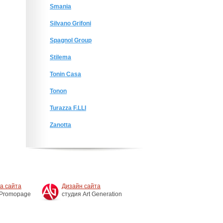
Smania
Silvano Grifoni
Spagnol Group
Stilema
Tonin Casa
Tonon
Turazza F.LLI
Zanotta
а сайта
Дизайн сайта
 Promopage
студия Art Generation