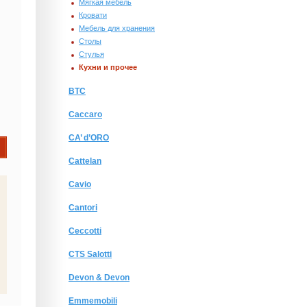
Мягкая мебель
Кровати
Мебель для хранения
Столы
Стулья
Кухни и прочее
BTC
Caccaro
CA’ d’ORO
Cattelan
Cavio
Cantori
Ceccotti
CTS Salotti
Devon & Devon
Emmemobili