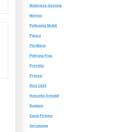
Modenese Gastone
Moroso
Pellegatta Mobili
Pianca
PierMaria
Poltrona Frau
Presotto
Provasi
Riva 1920
Rossetto Armobil
Rugiano
Savio Firmino
Serralunga