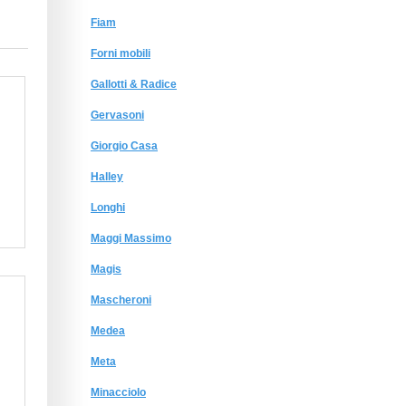
Fiam
Forni mobili
Gallotti & Radice
Gervasoni
Giorgio Сasa
Halley
Longhi
Maggi Massimo
Magis
Mascheroni
Medea
Meta
Minacciolo