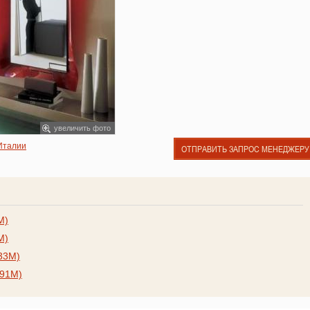
увеличить фото
 Италии
ОТПРАВИТЬ ЗАПРОС МЕНЕДЖЕРУ
M)
M)
.33M)
.91M)