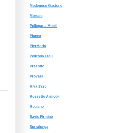
Modenese Gastone
Moroso
Pellegatta Mobili
Pianca
PierMaria
Poltrona Frau
Presotto
Provasi
Riva 1920
Rossetto Armobil
Rugiano
Savio Firmino
Serralunga