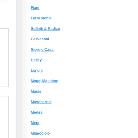
Fiam
Forni mobili
Gallotti & Radice
Gervasoni
Giorgio Сasa
Halley
Longhi
Maggi Massimo
Magis
Mascheroni
Medea
Meta
Minacciolo