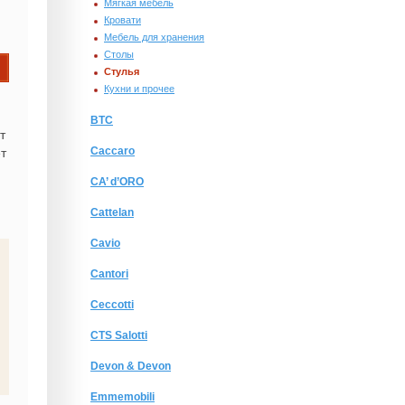
Мягкая мебель
Кровати
Мебель для хранения
Столы
Стулья
Кухни и прочее
BTC
т
Caccaro
т
CA’ d’ORO
Cattelan
Cavio
Cantori
Ceccotti
CTS Salotti
Devon & Devon
Emmemobili