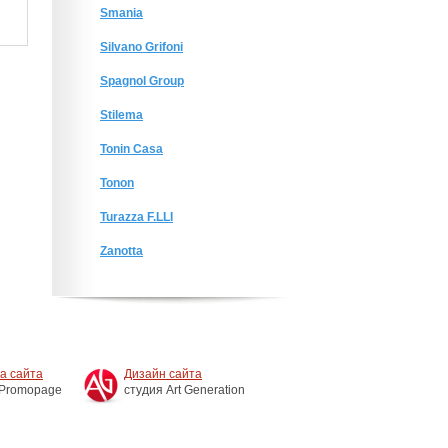
Smania
Silvano Grifoni
Spagnol Group
Stilema
Tonin Casa
Tonon
Turazza F.LLI
Zanotta
а сайта
Дизайн сайта
 Promopage
студия Art Generation