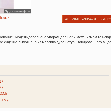
увеличить фото
 Италии
ОТПРАВИТЬ ЗАПРОС МЕНЕДЖЕРУ
нование. Модель дополнена упором для ног и механизмом газ-лиф
е сиденье выполнено из массива дуба натур / тонированного в цве
M)
M)
.33M)
.91M)