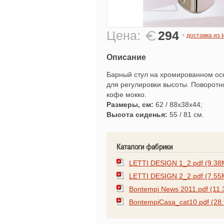
Цена:
294
+
доставка из
Описание
Барный стул на хромированном ос
для регулировки высоты. Поворотно
кофе мокко.
Размеры, см:
62 / 88x38x44;
Высота сиденья:
55 / 81 см.
Каталоги фабрики
LETTI DESIGN 1_2.pdf (9.38
LETTI DESIGN 2_2.pdf (7.55
Bontempi News 2011.pdf (11
BontempiCasa_cat10.pdf (28