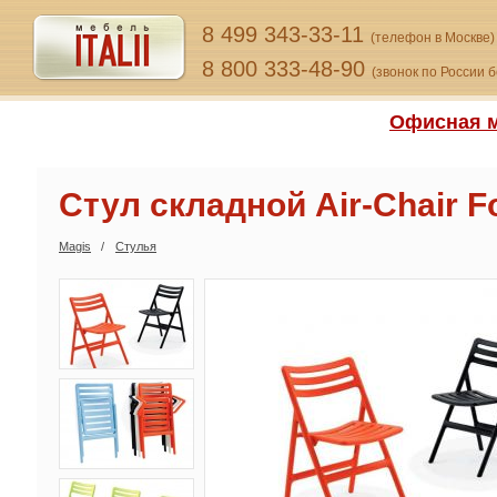
8 499 343-33-11
(телефон в Москве)
8 800 333-48-90
(звонок по России 
Офисная м
Стул складной Air-Chair Fo
Magis
Стулья