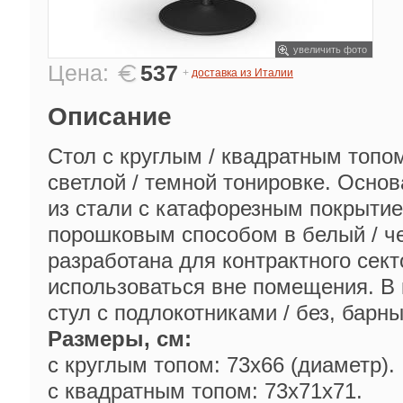
увеличить фото
Цена:
537
+
доставка из Италии
Описание
Стол с круглым / квадратным топо
светлой / темной тонировке. Основ
из стали с катафорезным покрыти
порошковым способом в белый / ч
разработана для контрактного сек
использоваться вне помещения. В 
стул с подлокотниками / без, барны
Размеры, см:
с круглым топом: 73х66 (диаметр).
с квадратным топом: 73х71х71.