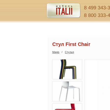
8 499 343-
8 800 333-
Стул First Chair
Magis
Стулья