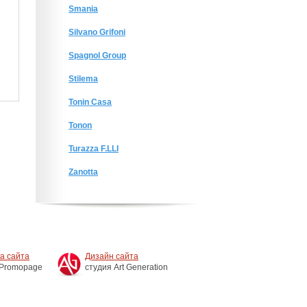
Smania
Silvano Grifoni
Spagnol Group
Stilema
Tonin Casa
Tonon
Turazza F.LLI
Zanotta
а сайта
Дизайн сайта
 Promopage
студия Art Generation