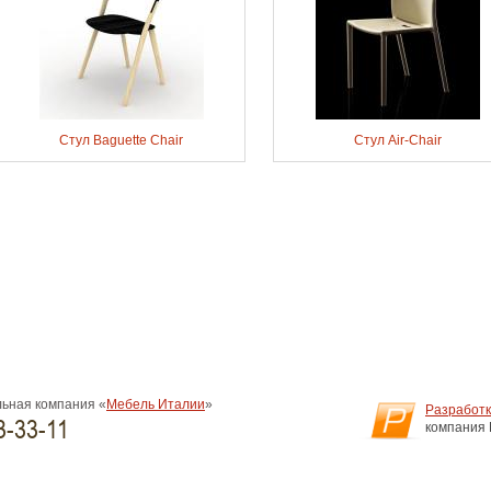
Стул Baguette Chair
Стул Air-Chair
ьная компания «
Мебель Италии
»
Разработк
3-33-11
компания