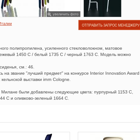
увеличить фото
 Италии
ОТПРАВИТЬ ЗАПРОС МЕНЕДЖЕРУ
ного полипропилена, усиленного стекловолокном, матовое
бежевый 1450 C / белый 1735 C / черный 1763 C. Модель можно
сиденья, см.: 46.
 на звание "лучший предмет" на конкурсе Interior Innovation Award
 кельнской выставки imm Cologne.
8 в Милане были добавлены следующие цвета: пурпурный 1153 C,
44 C и оливково-зеленый 1664 C.