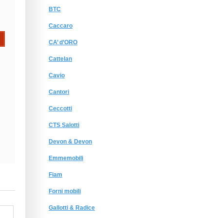
BTC
Caccaro
CA’ d’ORO
Cattelan
Cavio
Cantori
Ceccotti
CTS Salotti
Devon & Devon
Emmemobili
Fiam
Forni mobili
Gallotti & Radice