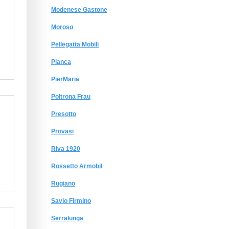
Modenese Gastone
Moroso
Pellegatta Mobili
Pianca
PierMaria
Poltrona Frau
Presotto
Provasi
Riva 1920
Rossetto Armobil
Rugiano
Savio Firmino
Serralunga