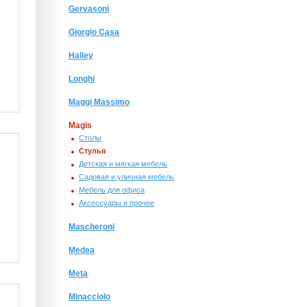
Gervasoni
Giorgio Сasa
Halley
Longhi
Maggi Massimo
Magis
Столы
Стулья
Детская и мягкая мебель
Садовая и уличная мебель
Мебель для офиса
Аксессуары и прочее
Mascheroni
Medea
Meta
Minacciolo