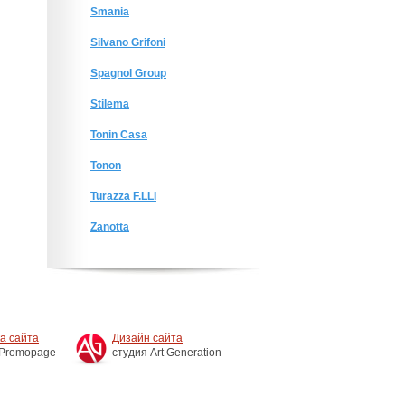
Smania
Silvano Grifoni
Spagnol Group
Stilema
Tonin Casa
Tonon
Turazza F.LLI
Zanotta
а сайта
Дизайн сайта
 Promopage
студия Art Generation