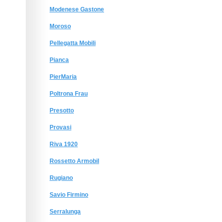
Modenese Gastone
Moroso
Pellegatta Mobili
Pianca
PierMaria
Poltrona Frau
Presotto
Provasi
Riva 1920
Rossetto Armobil
Rugiano
Savio Firmino
Serralunga