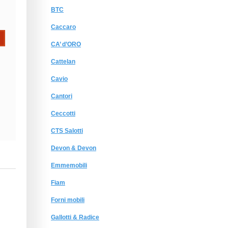
BTC
Caccaro
CA’ d’ORO
Cattelan
Cavio
Cantori
Ceccotti
CTS Salotti
Devon & Devon
Emmemobili
Fiam
Forni mobili
Gallotti & Radice