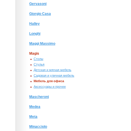
Gervasoni
Giorgio Сasa
Halley
Longhi
Maggi Massimo
Magis
Столы
Стулья
Детская и мягкая мебель
Садовая и уличная мебель
Мебель для офиса
Аксессуары и прочее
Mascheroni
Medea
Meta
Minacciolo