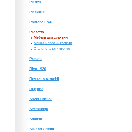
Pianca
PierMaria
Poltrona Frau
Presotto
Мебель для хранения
Мягкая мебель и кровати
Столы, стулья и прочее
Provasi
Riva 1920
Rossetto Armobil
Rugiano
Savio Firmino
Serralunga
Smania
Silvano Grifoni