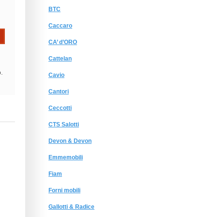
BTC
Caccaro
CA’ d’ORO
Cattelan
.
Cavio
Cantori
Ceccotti
CTS Salotti
Devon & Devon
Emmemobili
Fiam
Forni mobili
Gallotti & Radice