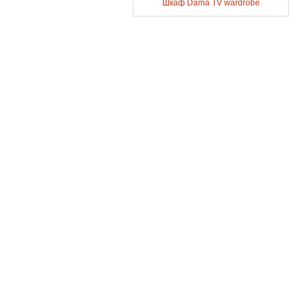
Шкаф Dama TV wardrobe