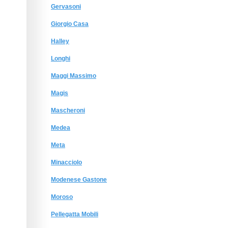
Gervasoni
Giorgio Сasa
Halley
Longhi
Maggi Massimo
Magis
Mascheroni
Medea
Meta
Minacciolo
Modenese Gastone
Moroso
Pellegatta Mobili