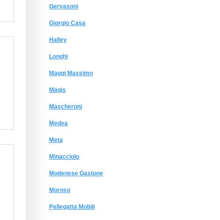
Gervasoni
Giorgio Сasa
Halley
Longhi
Maggi Massimo
Magis
Mascheroni
Medea
Meta
Minacciolo
Modenese Gastone
Moroso
Pellegatta Mobili