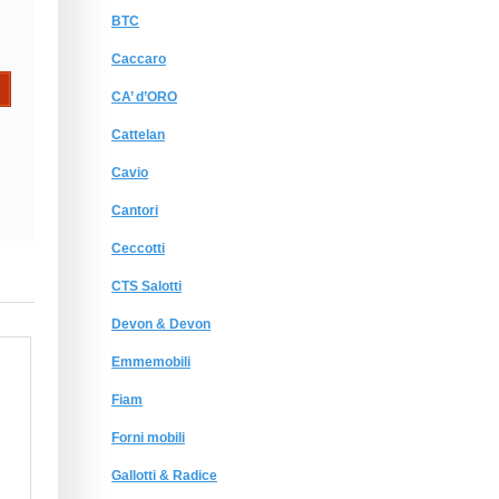
BTC
Caccaro
CA’ d’ORO
Cattelan
Cavio
Cantori
Ceccotti
CTS Salotti
Devon & Devon
Emmemobili
Fiam
Forni mobili
Gallotti & Radice