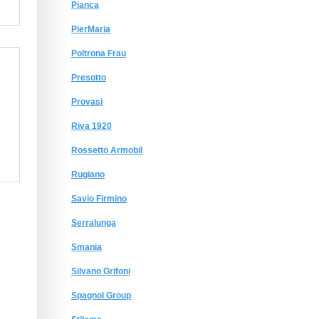
Pianca
PierMaria
Poltrona Frau
Presotto
Provasi
Riva 1920
Rossetto Armobil
Rugiano
Savio Firmino
Serralunga
Smania
Silvano Grifoni
Spagnol Group