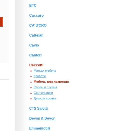
BTC
Caccaro
CA’ d’ORO
Cattelan
Cavio
Cantori
Ceccotti
Мягкая мебель
Кровати
Мебель для хранения
Столы и стулья
Светильники
Декор и прочее
CTS Salotti
Devon & Devon
Emmemobili