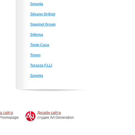
Smania
Silvano Grifoni
Spagnol Group
Stilema
Tonin Casa
Tonon
Turazza F.LLI
Zanotta
а сайта
Дизайн сайта
 Promopage
студия Art Generation