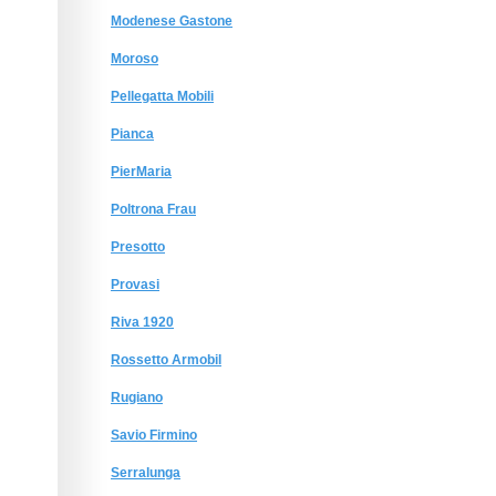
Modenese Gastone
Moroso
Pellegatta Mobili
Pianca
PierMaria
Poltrona Frau
Presotto
Provasi
Riva 1920
Rossetto Armobil
Rugiano
Savio Firmino
Serralunga