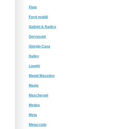
Fiam
Forni mobili
Gallotti & Radice
Gervasoni
Giorgio Сasa
Halley
Longhi
Maggi Massimo
Magis
Mascheroni
Medea
Meta
Minacciolo