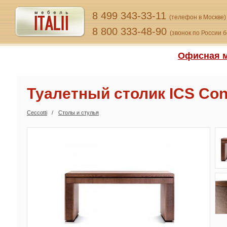
8 499 343-33-11
(телефон в Москве)
8 800 333-48-90
(звонок по России 
Офисная м
Туалетный столик ICS Con
Ceccotti
Столы и стулья