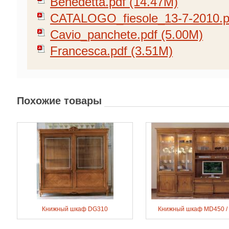
Benedetta.pdf (14.47M)
CATALOGO_fiesole_13-7-2010.p
Cavio_panchete.pdf (5.00M)
Francesca.pdf (3.51M)
Похожие товары
Книжный шкаф DG310
Книжный шкаф MD450 /