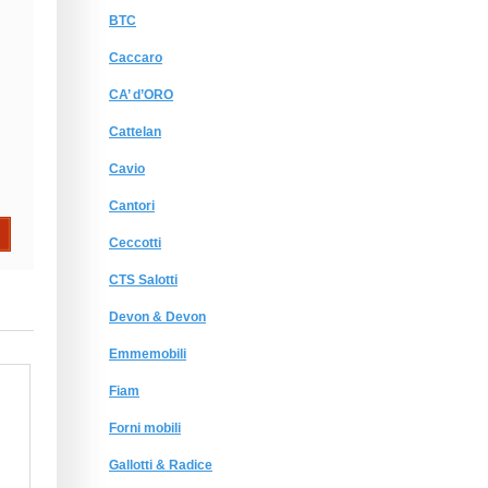
BTC
Caccaro
CA’ d’ORO
Cattelan
Cavio
Cantori
Ceccotti
CTS Salotti
Devon & Devon
Emmemobili
Fiam
Forni mobili
Gallotti & Radice