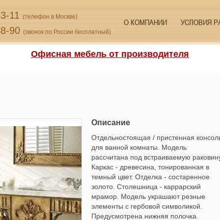
33-11
(телефон в Москве)
О КОМПАНИИ
УСЛОВИЯ Р
48-90
(звонок по России бесплатный)
Офисная мебель от производителя
Описание
Отдельностоящая / пристенная консол
для ванной комнаты. Модель
рассчитана под встраиваемую раковину
Каркас - древесина, тонированная в
темный цвет. Отделка - состаренное
золото. Столешница - каррарский
мрамор. Модель украшают резные
элементы с гербовой символикой.
Предусмотрена нижняя полочка.