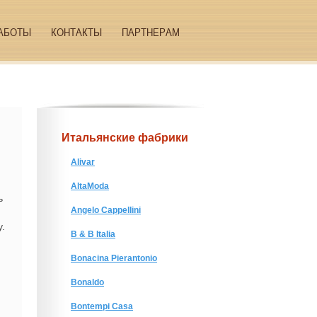
АБОТЫ
КОНТАКТЫ
ПАРТНЕРАМ
Итальянские фабрики
Alivar
AltaModa
ь
Angelo Cappellini
.
B & B Italia
Bonacina Pierantonio
Bonaldo
Bontempi Casa