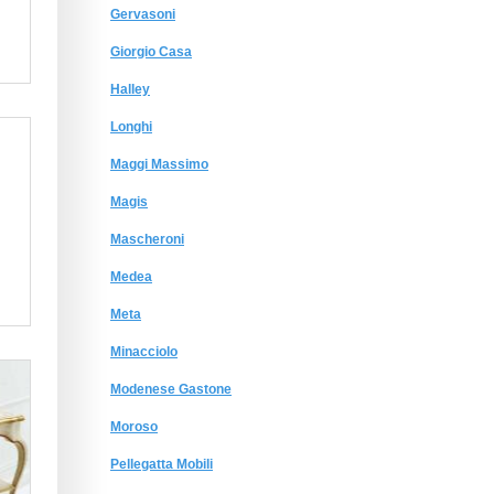
Gervasoni
Giorgio Сasa
Halley
Longhi
Maggi Massimo
Magis
Mascheroni
Medea
Meta
Minacciolo
Modenese Gastone
Moroso
Pellegatta Mobili